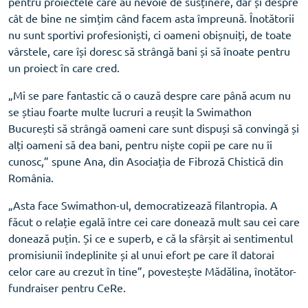
pentru proiectele care au nevoie de susținere, dar și despre
cât de bine ne simțim când facem asta împreună. Înotătorii
nu sunt sportivi profesioniști, ci oameni obișnuiți, de toate
vârstele, care își doresc să strângă bani și să înoate pentru
un proiect în care cred.
„Mi se pare fantastic că o cauză despre care până acum nu
se știau foarte multe lucruri a reușit la Swimathon
București să strângă oameni care sunt dispuși să convingă și
alți oameni să dea bani, pentru niște copii pe care nu îi
cunosc,” spune Ana, din Asociația de Fibroză Chistică din
România.
„Asta face Swimathon-ul, democratizează filantropia. A
făcut o relație egală între cei care donează mult sau cei care
donează puțin. Și ce e superb, e că la sfârșit ai sentimentul
promisiunii îndeplinite și al unui efort pe care îl datorai
celor care au crezut în tine”, povestește Mădălina, înotător-
fundraiser pentru CeRe.