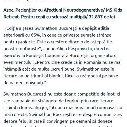
Asoc. Pacienților cu Afecțiuni Neurodegenerative/ MS Kids
Retreat. Pentru copii cu scleroză multiplă/ 31.837 de lei
„Ediția a șasea Swimathon București a depășit ediția
anterioară cu 65%, în ceea ce privește sumele strânse
pentru proiecte. Este o creștere dincolo de așteptările
noastre optimiste”, spune Alina Kasprovschi, director
executiv la Fundația Comunitară București, organizatorul
evenimentului. „Pentru cine crede că în România nu se mai
întâmplă atât de multe lucruri bune, Swimathon este în
fiecare an un triumf al binelui, făcut cu zâmbetul pe buze
de oameni obișnuiți.”
Swimathon București nu este doar o competiție de înot, ci
și o campanie de strângere de fonduri prin care fiecare
schimbă lumea din jur, într-una mai bună, mai frumoasă sau
mai corectă. Swimathon București este despre comunitate,
despre felul în care îi convingem pe oameni să doneze