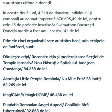
s-au strâns ultimele donații.
În aceste două luni, 4.310 de donatori individuali și
companii au adunat împreună 676.695,49 de lei, pentru
cele 25 de proiecte înscrise la Swimathon București.
Donația medie a fost anul acesta 142 de lei.
Primele cinci organizații care au strâns bani, prin echipele
de înotători, sunt:
Dăruiește aripi/ Reconstrucția și modernizarea Secției de
Terapie Intensivă Nou-Născuți a Spitalului Județean
Constanța/ 84.258 de lei
Asociaţia Little People România/ Nu Mi-e Frică Să Înot!/
62.269 de lei
MagiCAMP/ MagicHOME/ 48.430 de lei
Fundatia Romanian Angel Appeal/ Copilărie fără
tuberculoză/ 32.863 de lei