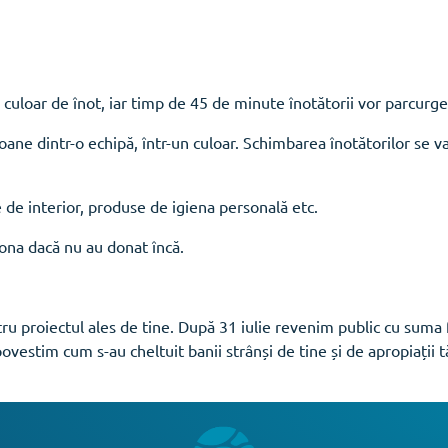
n culoar de înot, iar timp de 45 de minute înotătorii vor parcurg
e dintr-o echipă, într-un culoar. Schimbarea înotătorilor se va 
e de interior, produse de igiena personală etc.
dona dacă nu au donat încă.
ru proiectul ales de tine. După 31 iulie revenim public cu suma 
ovestim cum s-au cheltuit banii strânși de tine și de apropiații tă