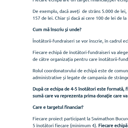
De exemplu, dacă aveți de strâns 5.000 de lei,
157 de lei. Chiar și dacă ai cere 100 de lei de 
Cum mă înscriu și unde?
Înotătorii-fundraiseri se vor înscrie, în cadrul e
Fiecare echipă de înotători-fundraiseri va aleg
de către organizația pentru care înotătorii-fundr
Rolul coordonatorului de echipă este de comunic
administrative și legate de campania de strâng
După ce echipa de 4-5 înotători este formată, fie
sumă care va reprezenta prima donație care va in
Care e targetul financiar?
Fiecare proiect participant la Swimathon Bucure
5 înotători fiecare (minimum 4).
Fiecare echipă