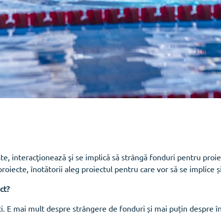
, interacţionează şi se implică să strângă fonduri pentru proie
proiecte, înotătorii aleg proiectul pentru care vor să se implice ș
ct?
i. E mai mult despre strângere de fonduri și mai puțin despre î