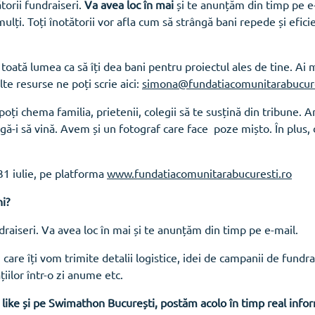
torii fundraiseri.
Va avea loc în mai
și te anunțăm din timp pe e-
lți. Toți înotătorii vor afla cum să strângă bani repede și efici
 toată lumea ca să îți dea bani pentru proiectul ales de tine. Ai
lte resurse ne poți scrie aici:
simona@fundatiacomunitarabucure
 poți chema familia, prietenii, colegii să te susțină din tribune.
agă-i să vină. Avem și un fotograf care face poze mișto. În plus
1 iulie, pe platforma
www.fundatiacomunitarabucuresti.ro
i?
raiseri. Va avea loc în mai și te anunțăm din timp pe e-mail.
 care îți vom trimite detalii logistice, idei de campanii de fundra
ilor într-o zi anume etc.
 like și pe Swimathon București, postăm acolo în timp real infor