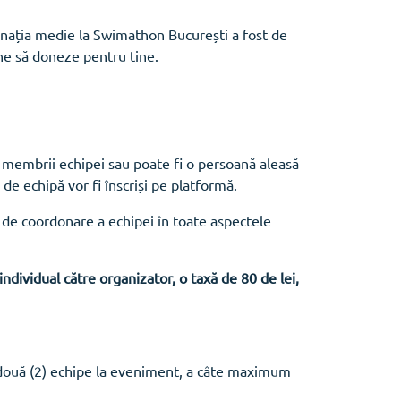
onația medie la Swimathon București a fost de
ane să doneze pentru tine.
e membrii echipei sau poate fi o persoană aleasă
 de echipă vor fi înscriși pe platformă.
i de coordonare a echipei în toate aspectele
individual către organizator, o taxă de 80 de lei,
e două (2) echipe la eveniment, a câte maximum