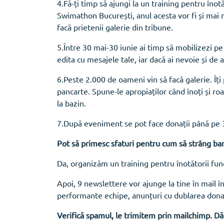
4.Fă-ți timp să ajungi la un training pentru înotă
Swimathon București, anul acesta vor fi și mai mu
facă prietenii galerie din tribune.
5.Între 30 mai-30 iunie ai timp să mobilizezi pe
edita cu mesajele tale, iar dacă ai nevoie și de a
6.Peste 2.000 de oameni vin să facă galerie. Îți
pancarte. Spune-le apropiaților când înoți și ro
la bazin.
7.După eveniment se pot face donații până pe 3
Pot să primesc sfaturi pentru cum să strâng ban
Da, organizăm un training pentru înotătorii fund
Apoi, 9 newslettere vor ajunge la tine în mail în
performante echipe, anunțuri cu dublarea donați
Verifică spamul, le trimitem prin mailchimp. Dă