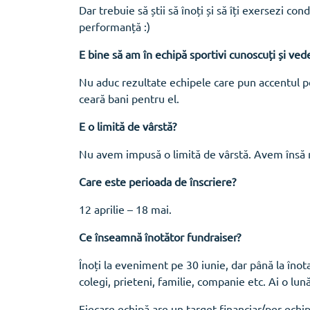
Dar trebuie să știi să înoți și să îți exersezi co
performanță :)
E bine să am în echipă sportivi cunoscuți și ved
Nu aduc rezultate echipele care pun accentul pe
ceară bani pentru el.
E o limită de vârstă?
Nu avem impusă o limită de vârstă. Avem însă ni
Care este perioada de înscriere?
12 aprilie – 18 mai.
Ce înseamnă înotător fundraiser?
Înoți la eveniment pe 30 iunie, dar până la înota
colegi, prieteni, familie, companie etc. Ai o lu
Fiecare echipă are un target financiar/per echipă