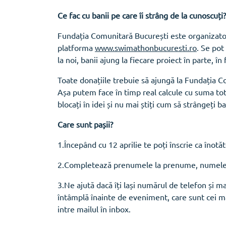
Ce fac cu banii pe care îi strâng de la cunoscuți?
Fundația Comunitară București este organizato
platforma
www.swimathonbucuresti.ro
. Se pot
la noi, banii ajung la fiecare proiect în parte, î
Toate donațiile trebuie să ajungă la Fundația Co
Așa putem face în timp real calcule cu suma tot
blocați în idei și nu mai știți cum să strângeți ba
Care sunt pașii?
1.Începând cu 12 aprilie te poți înscrie ca înotăt
2.Completează prenumele la prenume, numele la
3.Ne ajută dacă îți lași numărul de telefon și m
întâmplă înainte de eveniment, care sunt cei ma
intre mailul în inbox.