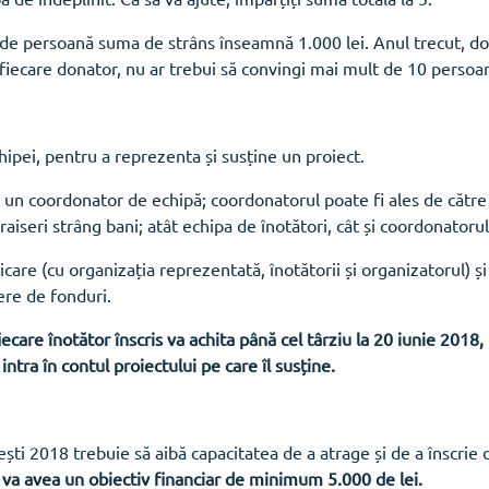
 de persoană suma de strâns înseamnă 1.000 lei. Anul trecut, d
la fiecare donator, nu ar trebui să convingi mai mult de 10 perso
chipei, pentru a reprezenta și susține un proiect.
e un coordonator de echipă; coordonatorul poate fi ales de cătr
aiseri strâng bani; atât echipa de înotători, cât și coordonatorul
are (cu organizația reprezentată, înotătorii și organizatorul) ș
ere de fonduri.
care înotător înscris va achita până cel târziu la 20 iunie 2018, 
tra în contul proiectului pe care îl susține.
ști 2018 trebuie să aibă capacitatea de a atrage și de a înscri
 va avea un obiectiv financiar de minimum 5.000 de lei.