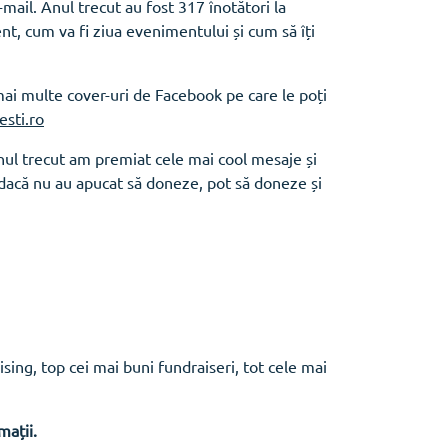
mail. Anul trecut au fost 317 înotători la
ent, cum va fi ziua evenimentului și cum să îți
 mai multe cover-uri de Facebook pe care le poți
sti.ro
 Anul trecut am premiat cele mai cool mesaje și
, dacă nu au apucat să doneze, pot să doneze și
ising, top cei mai buni fundraiseri, tot cele mai
mații.