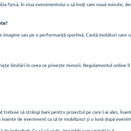
ndiția fizică. În ziua evenimentului o să înoți cam nouă minute, dec
ete?
 imagine sau pe o performanță sportivă. Caută înotători care să
ște limitări în ceea ce privește minorii. Regulamentul online îl
t trebuie să strângi bani pentru proiectul pe care l-ai ales. Înai
nă înainte de eveniment ca să te mobilizezi și o lună după eveni
 de îndeplinit. Ca să vă ajute, împărțiți suma totală la 5.